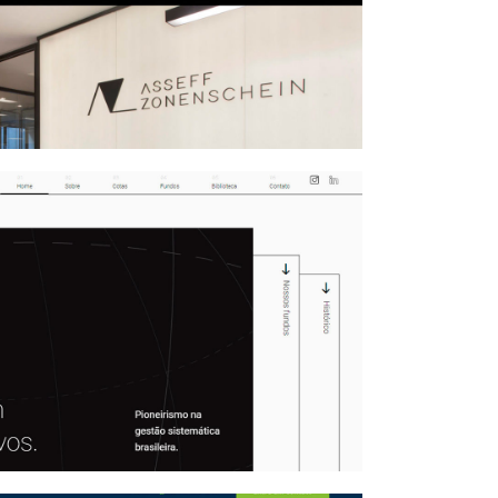
AZ LAW
 Asset Management