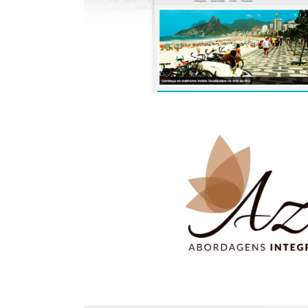
Rio Official Gu
Azo Abordagens Int