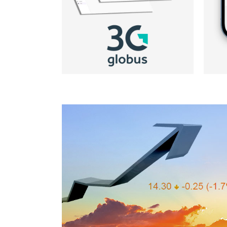
Globus Insurance
SulAmérica Seguros – Inv