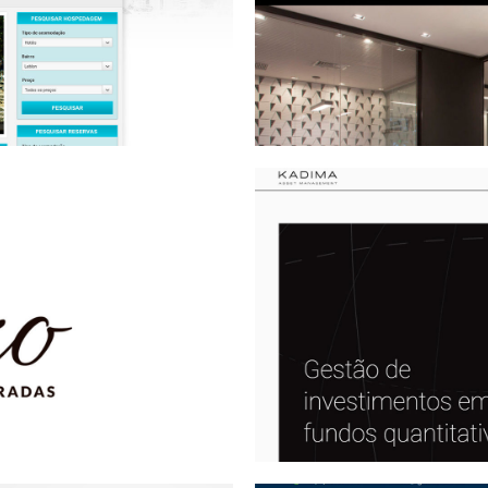
ide
egradas
Kadima