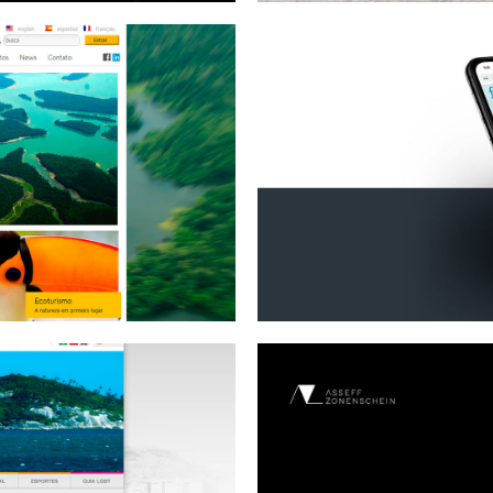
Tours
F