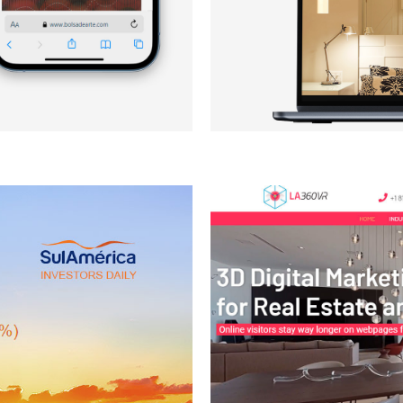
Juliana
estors Daily